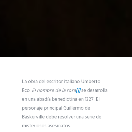
La obra del escritor italiano Umberto
Eco:
El nombre de la rosa
[1]
se desarrolla
en una abadía benedictina en 1327. El
personaje principal Guillermo de
Baskerville debe resolver una serie de
misteriosos asesinatos.