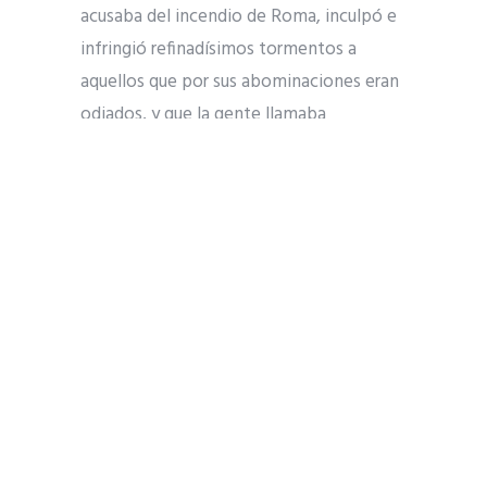
acusaba del incendio de Roma, inculpó e
infringió refinadísimos tormentos a
aquellos que por sus abominaciones eran
odiados, y que la gente llamaba
cristianos. Este nombre les viene de
Cristo, a quien, bajo el imperio de
Tiberio, el procurador Poncio Pilato había
mandado al suplicio. Esta execrable
superstición, reprimida de momento, se
abría paso de nuevo, no sólo en Judea,
donde el mal había tenido su origen, sino
también en Roma, en donde todas las
cosas abominables y vergonzosas de
todos los lugares del mundo encuentran
su centro y se popularizan”. Capítulo 44.